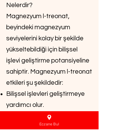
Nelerdir?
Magnezyum l-treonat,
beyindeki magnezyum
seviyelerini kolay bir şekilde
yükseltebildiği için bilişsel
işlevi geliştirme potansiyeline
sahiptir. Magnezyum l-treonat
etkileri şu şekildedir:
Bilişsel işlevleri geliştirmeye
yardımcı olur.
Magnezyum l-treonat
Eczane Bul
takviyesi, kaygı ve stres