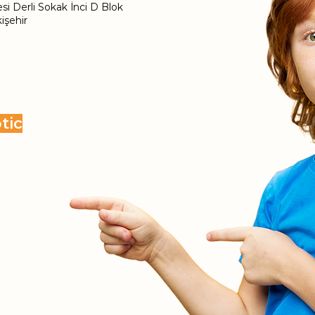
i Derli Sokak İnci D Blok
işehir
tic