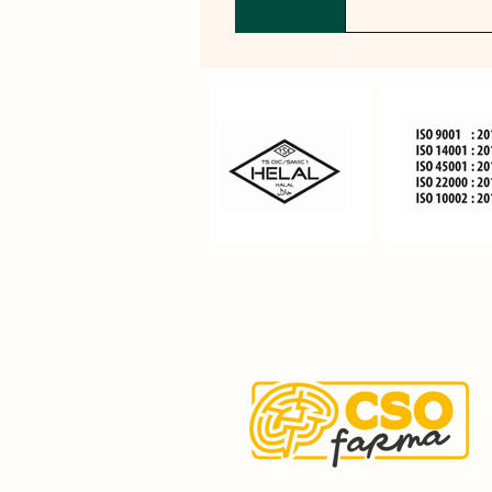
Omega-3 yağ as
gıdaların yer a
kaynaklı Omega-3
yağlarını istedi