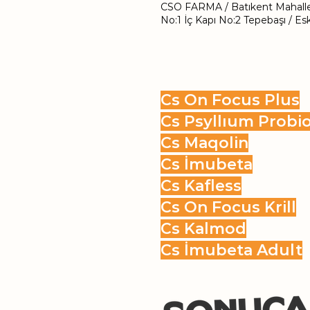
CSO FARMA / Batıkent Mahalles
No:1 İç Kapı No:2 Tepebaşı / Esk
Cs On Focus Plus
Cs Psyllıum Probio
Cs Maqolin
Cs İmubeta
Cs Kafless
Cs On Focus Krill
Cs Kalmod
Cs İmubeta Adult