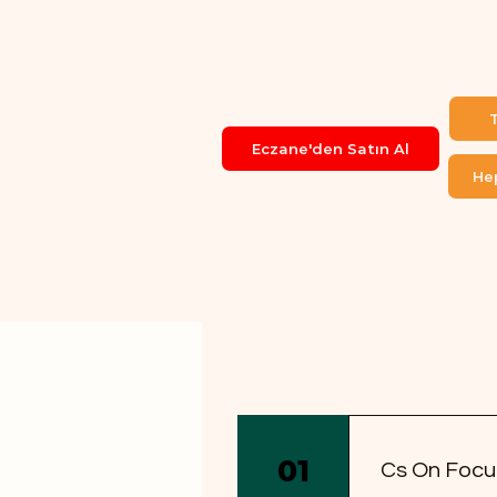
T
Eczane'den Satın Al
He
01
Cs On Focus