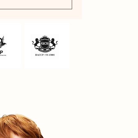
 düzeninde Omega-3 içerikli
si ve yetersiz tüketiminden
ıdadır. Uygun içerikli balık