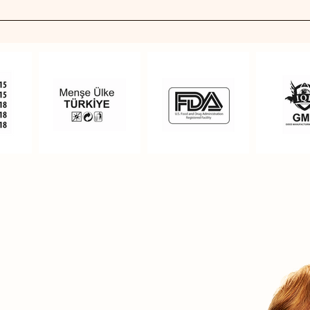
itleri vücudumuz tarafından üretilmediği için günlük beslenme
lması önerilmektedir. Balık yağları bu çeşit gıdaların tüketilmeme
 ihtiyacını karşılamaya yardımcı olur. Balık yağları takviye edici g
ğiniz süre boyunca kullanabilirsiniz.