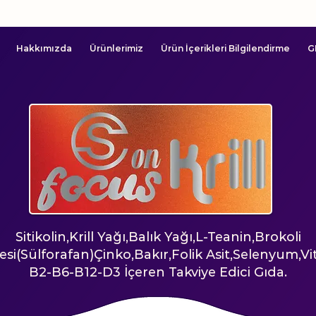
Hakkımızda
Ürünlerimiz
Ürün İçerikleri Bilgilendirme
G
Sitikolin,Krill Yağı,Balık Yağı,L-Teanin,Brokoli
esi(Sülforafan)Çinko,Bakır,Folik Asit,Selenyum,V
B2-B6-B12-D3 İçeren Takviye Edici Gıda.